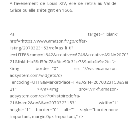
A l’avènement de Louis XIV, elle se retira au Val-de-
Grâce où elle s’éteignit en 1666.
<a target="_blank"
href="https://www.amazon.fr/gp/offer-
listing/2070323153/ref=as_li_tl?
ie=UTF8&camp=1642&creative=6746&creativeASIN=20703
21&linkId=b58d59d78b5be90c31e789adb4b9e2bc">
<img border="0" src="//ws-eu.amazon-
adsystem.com/widgets/q?
_encoding=UTF8&MarketPlace=FR&ASIN=2070323153&Serv
21" ></a><img src="//ir-fr.amazon-
adsystem.com/e/ir?t=histoiredefra-
21&l=am2&o=8&a=2070323153" width="1"
height="1" border="0" alt="" style="border:none
!important; margin:0px !important;" />