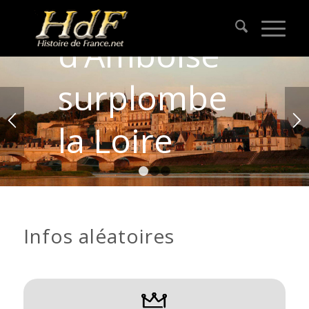
Le château
d’Amboise
surplombe
la Loire
1
2
3
Infos aléatoires