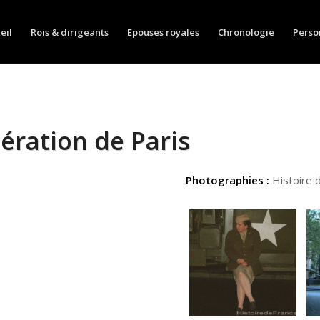
eil
Rois & dirigeants
Epouses royales
Chronologie
Perso
bération de Paris
Photographies :
Histoire 