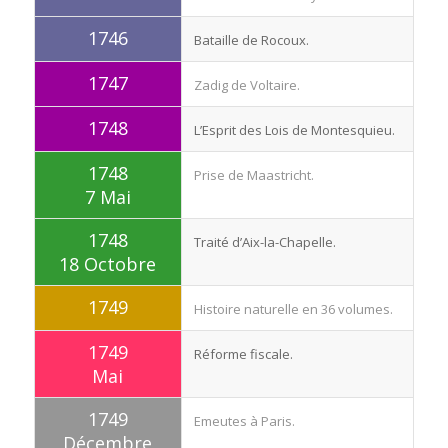
1746
Bataille de Rocoux.
1747
Zadig de Voltaire.
1748
L’Esprit des Lois de Montesquieu.
1748
Prise de Maastricht.
7 Mai
1748
Traité d’Aix-la-Chapelle.
18 Octobre
1749
Histoire naturelle en 36 volumes.
1749
Réforme fiscale.
Mai
1749
Emeutes à Paris.
Décembre