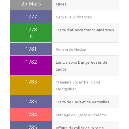
25 Mars
Mines.
1777
Necker aux finances.
1778
Traité d’alliance franco-américain.
6
1781
Renvoi de Necker.
1782
Les Liaisons Dangereuses de
Laclos.
1783
Premiers vol en ballon de
Montgolfier.
1783
Traité de Paris et de Versailles.
1784
Mariage de Figaro au théatre.
1785
Affaire du collier de la reine.