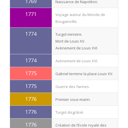
1769
Naissance de Napoléon.
1771
Voyage autour du Monde de
Bougainville.
1774
Turgot ministre.
Mort de Louis XV.
Avènement de Louis XVI.
1774
Avènement de Louis XVI.
1775
Gabriel termine la place Louis XV.
1775
Guerre des farines.
1776
Premier sous-marin.
1776
Turgot disgrâcié.
1776
Création de l’Ecole royale des