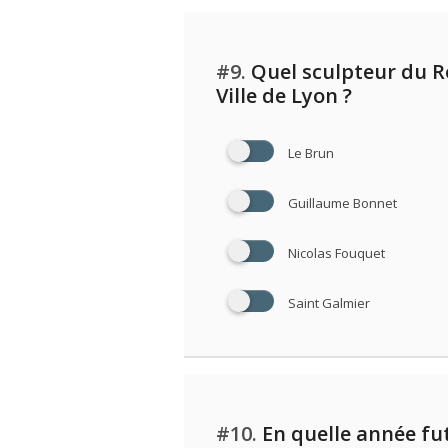
#9.
Quel sculpteur du Ro
Ville de Lyon ?
Le Brun
Guillaume Bonnet
Nicolas Fouquet
Saint Galmier
#10.
En quelle année fut