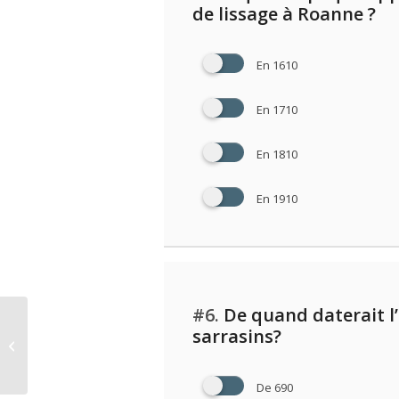
de lissage à Roanne ?
En 1610
En 1710
En 1810
En 1910
#6.
De quand daterait l’
sarrasins?
Quizz La Loire 1/2
De 690