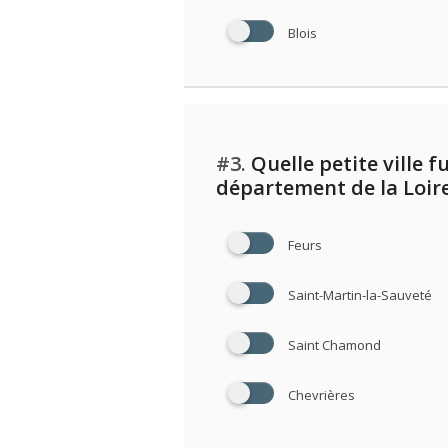
Blois
#3.
Quelle petite ville f
département de la Loire
Feurs
Saint-Martin-la-Sauveté
Saint Chamond
Chevrières