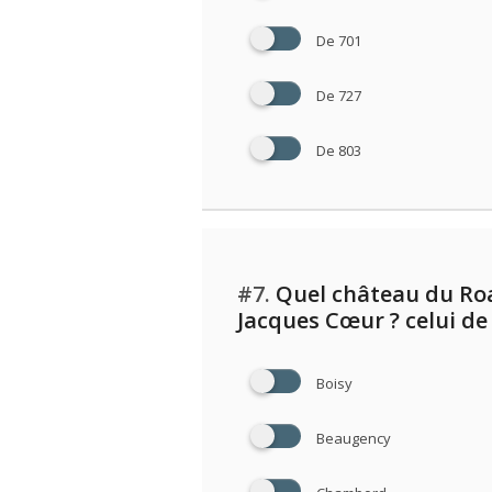
De 701
De 727
De 803
#7.
Quel château du Roa
Jacques Cœur ? celui de 
Boisy
Beaugency