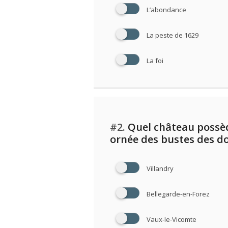
L’abondance
La peste de 1629
La foi
#2.
Quel château possè
ornée des bustes des do
Villandry
Bellegarde-en-Forez
Vaux-le-Vicomte