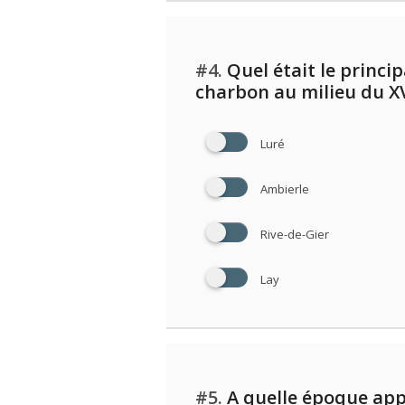
#4.
Quel était le princip
charbon au milieu du XVI
Luré
Ambierle
Rive-de-Gier
Lay
#5.
A quelle époque appa