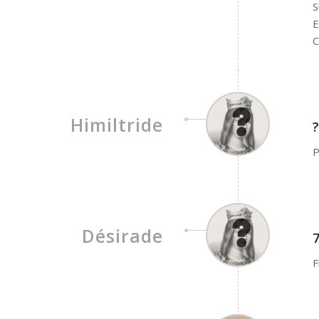
S
E
C
Himiltride
?
P
Désirade
7
F