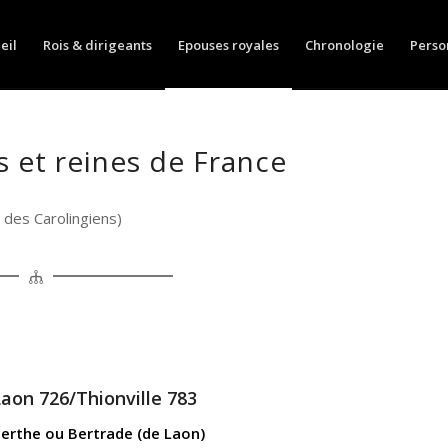
eil
Rois & dirigeants
Epouses royales
Chronologie
Perso
 et reines de France
des Carolingiens)
aon 726/Thionville 783
erthe ou Bertrade (de Laon)