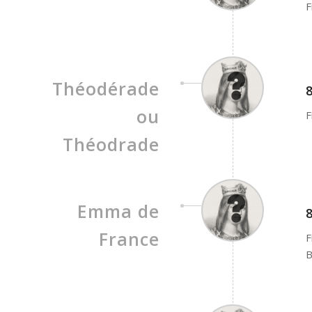
F
Théodérade
8
ou
F
Théodrade
Emma de
8
France
F
B