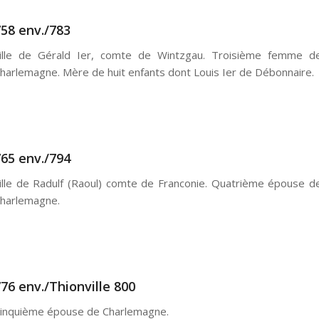
58 env./783
ille de Gérald Ier, comte de Wintzgau. Troisième femme d
harlemagne. Mère de huit enfants dont Louis Ier de Débonnaire.
65 env./794
ille de Radulf (Raoul) comte de Franconie. Quatrième épouse d
harlemagne.
76 env./Thionville 800
inquième épouse de Charlemagne.