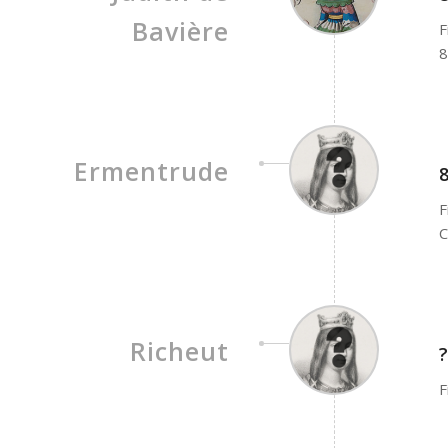
Bavière
F
8
Ermentrude
F
C
Richeut
F