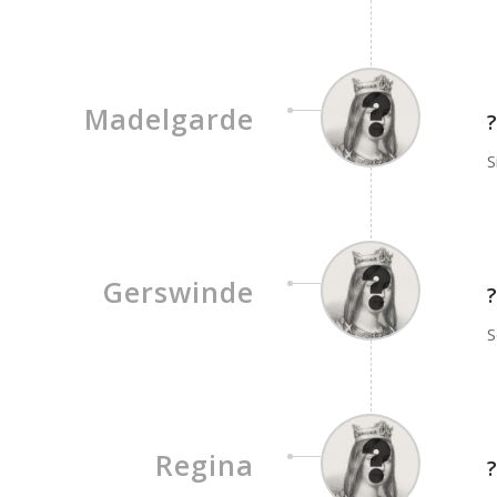
Madelgarde
?
S
Gerswinde
?
S
Regina
?