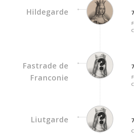
Hildegarde
7
F
C
Fastrade de
7
Franconie
F
C
Liutgarde
7
C