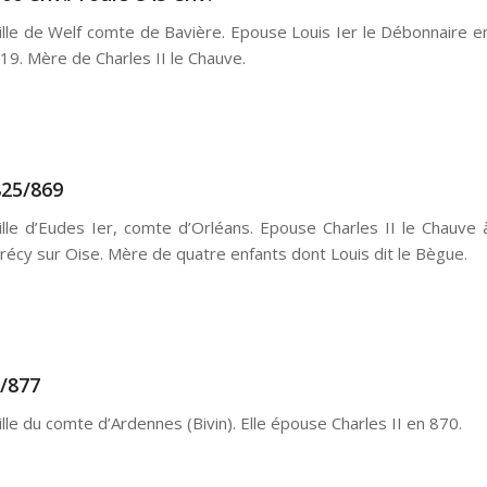
ille de Welf comte de Bavière. Epouse Louis Ier le Débonnaire e
19. Mère de Charles II le Chauve.
825/869
ille d’Eudes Ier, comte d’Orléans. Epouse Charles II le Chauve 
récy sur Oise. Mère de quatre enfants dont Louis dit le Bègue.
?/877
ille du comte d’Ardennes (Bivin). Elle épouse Charles II en 870.