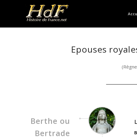
Accu
Epouses royales
(Règne 
Berthe ou
L
Bertrade
B