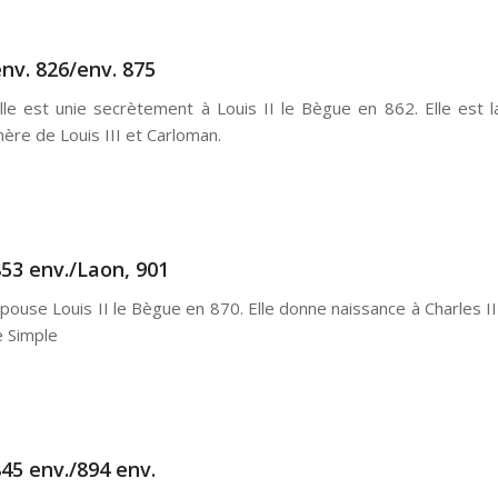
nv. 826/env. 875
lle est unie secrètement à Louis II le Bègue en 862. Elle est l
ère de Louis III et Carloman.
53 env./Laon, 901
pouse Louis II le Bègue en 870. Elle donne naissance à Charles II
e Simple
45 env./894 env.