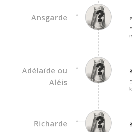
Ansgarde
e
E
m
Adélaïde ou
8
Aléis
E
l
Richarde
8