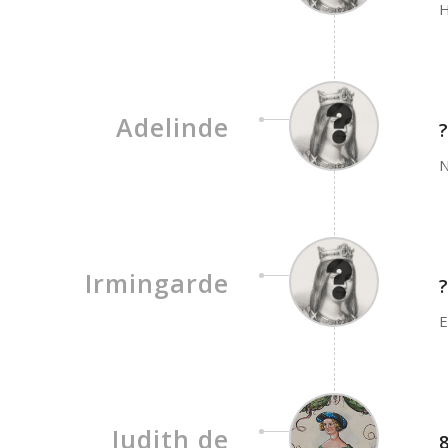
H
Adelinde
?
N
Irmingarde
?
E
Judith de
8