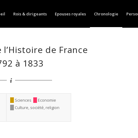
eil
Rois & dirigeants
Epouses royales
Chronologie
Perso
 l’Histoire de France
792 à 1833
Sciences
Economie
Culture, société, religion