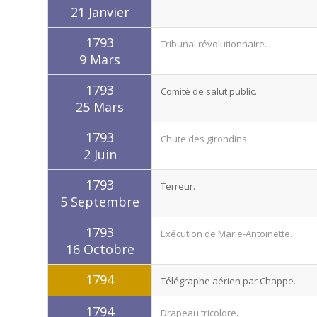
21 Janvier
1793
Tribunal révolutionnaire.
9 Mars
1793
Comité de salut public.
25 Mars
1793
Chute des girondins.
2 Juin
1793
Terreur.
5 Septembre
1793
Exécution de Marie-Antoinette.
16 Octobre
1794
Télégraphe aérien par Chappe.
1794
Drapeau tricolore.