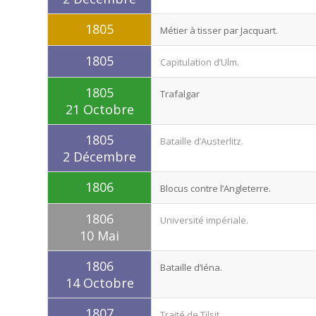
1805
Métier à tisser par Jacquart.
1805
Capitulation d’Ulm.
1805
Trafalgar
21 Octobre
1805
Bataille d’Austerlitz.
2 Décembre
1806
Blocus contre l’Angleterre.
1806
Université impériale.
10 Mai
1806
Bataille d’Iéna.
14 Octobre
1807
Traité de Tilsit.