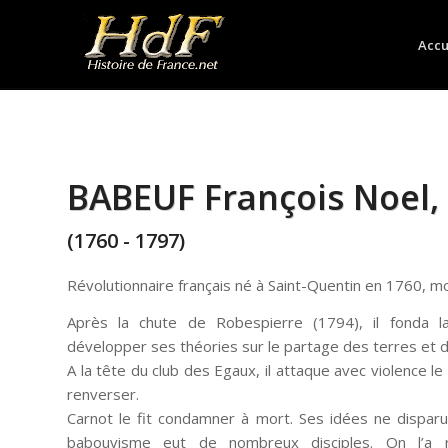
Accu
BABEUF François Noel,
(1760 - 1797)
Révolutionnaire français né à Saint-Quentin en 1760, 
Après la chute de Robespierre (1794), il fonda l
développer ses théories sur le partage des terres et de
A la tête du club des Egaux, il attaque avec violence le
renverser.
Carnot le fit condamner à mort. Ses idées ne disparu
babouvisme eut de nombreux disciples. On l’a