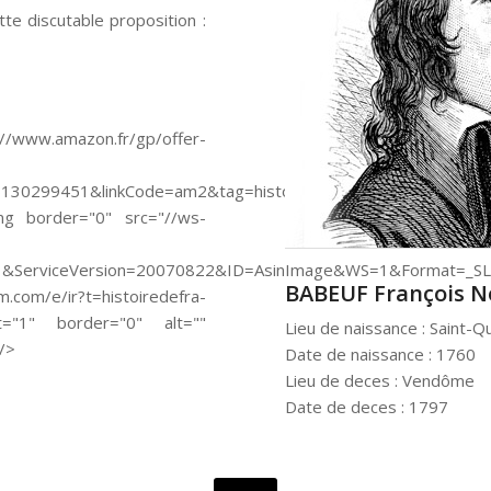
te discutable proposition :
amazon.fr/gp/offer-
130299451&linkCode=am2&tag=histoiredefra-
mg border="0" src="//ws-
ServiceVersion=20070822&ID=AsinImage&WS=1&Format=_SL25
BABEUF François No
m/e/ir?t=histoiredefra-
="1" border="0" alt=""
Lieu de naissance : Saint-Q
 />
Date de naissance : 1760
Lieu de deces : Vendôme
Date de deces : 1797