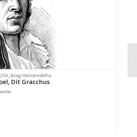
0_&tag=histoiredefra-
el, Dit Gracchus
uentin