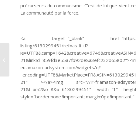
précurseurs du communisme. C’est de lui que vient cet
La communauté par la force.
<a target="_blank" href="https://www.
listing/6130299451/ref=as_li_tl?
ie=UTF8&camp=1642&creative=6746&creativeASIN=6
Dominique-François
21&linkId=859fd3e55a7fb92de8a3efc232b65802"><i
Arago
eu.amazon-adsystem.com/widgets/q?
_encoding=UTF8&MarketPlace=FR&ASIN=6130299451&
21" ></a><img src="//ir-fr.amazon-adsystem.co
21&l=am2&o=8&a=6130299451" width="1" height
style="border:none !important; margin:0px !important;"