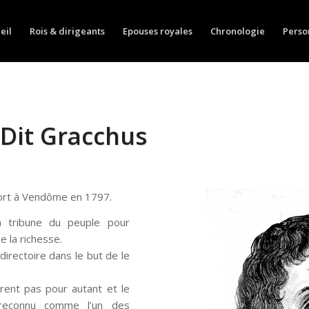
eil
Rois & dirigeants
Epouses royales
Chronologie
Perso
 Dit Gracchus
mort à Vendôme en 1797.
a tribune du peuple pour
 la richesse.
 directoire dans le but de le
rent pas pour autant et le
 reconnu comme l’un des