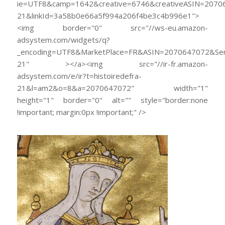
ie=UTF8&camp=1642&creative=6746&creativeASIN=20706
21&linkId=3a58b0e66a5f994a206f4be3c4b996e1">
<img border="0" src="//ws-eu.amazon-
adsystem.com/widgets/q?
_encoding=UTF8&MarketPlace=FR&ASIN=2070647072&Serv
21" ></a><img src="//ir-fr.amazon-
adsystem.com/e/ir?t=histoiredefra-
21&l=am2&o=8&a=2070647072" width="1"
height="1" border="0" alt="" style="border:none
!important; margin:0px !important;" />