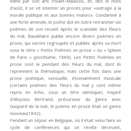
édité par son ami Poulet-Malassis, et, dès le mois
d’août, il se vit intenter un procès pour «outrage à la
morale publique et aux bonnes mœurs». Condamné à
une forte amende, le poète dut en outre retrancher six
poèmes de son recueil. Après le scandale des Fleurs
du mal, Baudelaire publia encore divers poèmes en
prose, qui seront regroupés et publiés après sa mort
sous le titre « Petits Poèmes en prose » ou « Spleen
de Paris » (posthume, 1869). Les Petits Poèmes en
prose sont le pendant des Fleurs du mal, dont ils
reprennent la thématique, mais cette fois dans une
prose poétique, sensuelle, étonnamment musicale
(certains poèmes des Fleurs du mal y sont même
repris en écho, sous un titre identique). Inspiré
d’Aloysius Bertrand, précurseur du genre avec
Gaspard de la nuit, le poème en prose était un genre
nouveau(1842).
Pendant un séjour en Belgique, où il était venu faire un
cycle de conférences qui se révéla décevant,