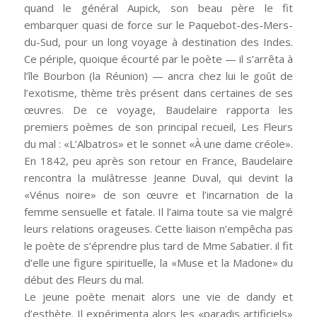
quand le général Aupick, son beau père le fit
embarquer quasi de force sur le Paquebot-des-Mers-
du-Sud, pour un long voyage à destination des Indes.
Ce périple, quoique écourté par le poète — il s’arrêta à
l’île Bourbon (la Réunion) — ancra chez lui le goût de
l’exotisme, thème très présent dans certaines de ses
œuvres. De ce voyage, Baudelaire rapporta les
premiers poèmes de son principal recueil, Les Fleurs
du mal : «L’Albatros» et le sonnet «À une dame créole».
En 1842, peu après son retour en France, Baudelaire
rencontra la mulâtresse Jeanne Duval, qui devint la
«Vénus noire» de son œuvre et l’incarnation de la
femme sensuelle et fatale. Il l’aima toute sa vie malgré
leurs relations orageuses. Cette liaison n’empêcha pas
le poète de s’éprendre plus tard de Mme Sabatier. il fit
d’elle une figure spirituelle, la «Muse et la Madone» du
début des Fleurs du mal.
Le jeune poète menait alors une vie de dandy et
d’esthète. Il expérimenta alors les «paradis artificiels»