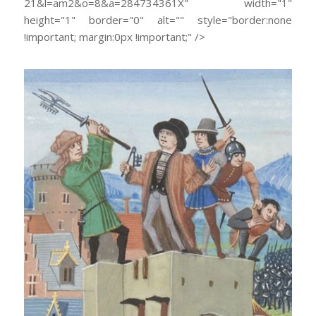
21&l=am2&o=8&a=284734361X" width="1"
height="1" border="0" alt="" style="border:none
!important; margin:0px !important;" />