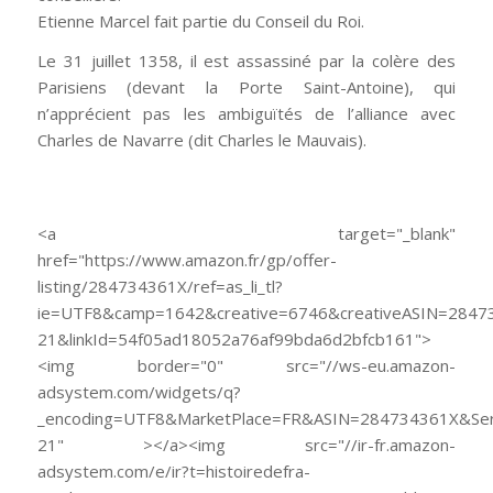
Etienne Marcel fait partie du Conseil du Roi.
Le 31 juillet 1358, il est assassiné par la colère des
Parisiens (devant la Porte Saint-Antoine), qui
n’apprécient pas les ambiguïtés de l’alliance avec
Charles de Navarre (dit Charles le Mauvais).
<a target="_blank"
href="https://www.amazon.fr/gp/offer-
listing/284734361X/ref=as_li_tl?
ie=UTF8&camp=1642&creative=6746&creativeASIN=28473
21&linkId=54f05ad18052a76af99bda6d2bfcb161">
<img border="0" src="//ws-eu.amazon-
adsystem.com/widgets/q?
_encoding=UTF8&MarketPlace=FR&ASIN=284734361X&Serv
21" ></a><img src="//ir-fr.amazon-
adsystem.com/e/ir?t=histoiredefra-