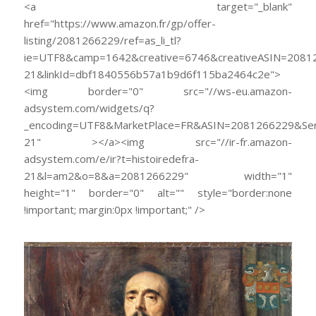
<a target="_blank"
href="https://www.amazon.fr/gp/offer-
listing/2081266229/ref=as_li_tl?
ie=UTF8&camp=1642&creative=6746&creativeASIN=20812
21&linkId=dbf1840556b57a1b9d6f115ba2464c2e">
<img border="0" src="//ws-eu.amazon-
adsystem.com/widgets/q?
_encoding=UTF8&MarketPlace=FR&ASIN=2081266229&Serv
21" ></a><img src="//ir-fr.amazon-
adsystem.com/e/ir?t=histoiredefra-
21&l=am2&o=8&a=2081266229" width="1"
height="1" border="0" alt="" style="border:none
!important; margin:0px !important;" />