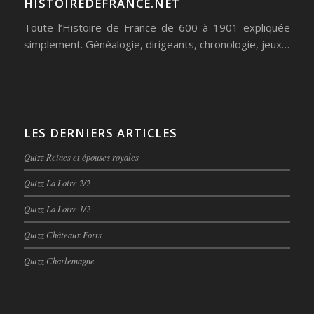
HISTOIREDEFRANCE.NET
Toute l’Histoire de France de 600 à 1901 expliquée
simplement. Généalogie, dirigeants, chronologie, jeux…
LES DERNIERS ARTICLES
Quizz Reines et épouses royales
Quizz La Loire 2/2
Quizz La Loire 1/2
Quizz Châteaux Forts
Quizz Charlemagne