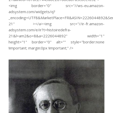
<img border="0" src="//ws-eu.amazon-
adsystem.com/widgets/q?
_encoding=UTF8&MarketPlace=FR&ASIN=2226044892&Serv
21" ></a><img src="//ir-fr.amazon-
adsystem.com/e/ir?t=histoiredefra-
21&l=am2&o=8&a=2226044892" width="1"
height="1" border="0" alt="" style="border:none
!important; margin:0px !important;" />