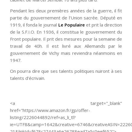
Pendant les deux premières années de la guerre, il fit
partie du gouvernement de l’Union sacrée. Député en
1919, il fonda le journal
Le Populaire
et prit la direction
de la S.F.I.O. En 1936, il constitua le gouvernement du
Front populaire. Il prit des mesures pour la semaine de
travail de 40h. Il est livré aux Allemands par le
gouvernement de Vichy mais reviendra néanmoins en
1947.
On pourra dire que ses talents politiques nuiront à ses
talents d’écrivain.
<a target="_blank"
href="https://www.amazon.fr/gp/offer-
listing/2226044892/ref=as_li_tl?
ie=UTF8&camp=1642&creative=6746&creativeASIN=22260
21&linkId=f678c27443a6e26788ead7a5c0eef652">