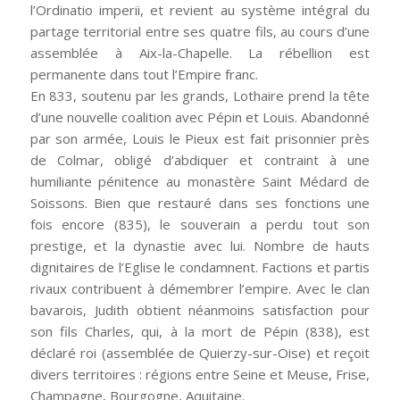
l’Ordinatio imperii, et revient au système intégral du
partage territorial entre ses quatre fils, au cours d’une
assemblée à Aix-la-Chapelle. La rébellion est
permanente dans tout l’Empire franc.
En 833, soutenu par les grands, Lothaire prend la tête
d’une nouvelle coalition avec Pépin et Louis. Abandonné
par son armée, Louis le Pieux est fait prisonnier près
de Colmar, obligé d’abdiquer et contraint à une
humiliante pénitence au monastère Saint Médard de
Soissons. Bien que restauré dans ses fonctions une
fois encore (835), le souverain a perdu tout son
prestige, et la dynastie avec lui. Nombre de hauts
dignitaires de l’Eglise le condamnent. Factions et partis
rivaux contribuent à démembrer l’empire. Avec le clan
bavarois, Judith obtient néanmoins satisfaction pour
son fils Charles, qui, à la mort de Pépin (838), est
déclaré roi (assemblée de Quierzy-sur-Oise) et reçoit
divers territoires : régions entre Seine et Meuse, Frise,
Champagne, Bourgogne, Aquitaine.