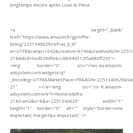
longtemps encore après Louis le Pieux.
<a target="_blank"
href="https://www.amazon.fr/gp/offer-
listing/2251340629/ref=as_li_tl?
ie=UTF8&camp=1642&creative=6746&creativeASIN=22513
21&linkId=0ed029dfd4cccbb94d312f5a680ff295">
<img border="0" src="//ws-eu.amazon-
adsystem.com/widgets/q?
_encoding=UTF8&MarketPlace=FR&ASIN=2251340629&Serv
21" ></a><img src="//ir-fr.amazon-
adsystem.com/e/ir?t=histoiredefra-
21&l=am2&o=8&a=2251340629" width="1"
height="1" border="0" alt="" style="border:none
!important; margin:0px !important;" />