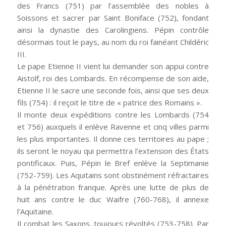
des Francs (751) par l’assemblée des nobles à
Soissons et sacrer par Saint Boniface (752), fondant
ainsi la dynastie des Carolingiens. Pépin contrôle
désormais tout le pays, au nom du roi fainéant Childéric
III.
Le pape Etienne II vient lui demander son appui contre
Aistolf, roi des Lombards. En récompense de son aide,
Etienne II le sacre une seconde fois, ainsi que ses deux
fils (754) : il reçoit le titre de « patrice des Romains ».
Il monte deux expéditions contre les Lombards (754
et 756) auxquels il enlève Ravenne et cinq villes parmi
les plus importantes. Il donne ces territoires au pape ;
ils seront le noyau qui permettra l’extension des États
pontificaux. Puis, Pépin le Bref enlève la Septimanie
(752-759). Les Aquitains sont obstinément réfractaires
à la pénétration franque. Après une lutte de plus de
huit ans contre le duc Waifre (760-768), il annexe
l’Aquitaine.
Il combat les Saxons, toujours révoltés (753-758). Par