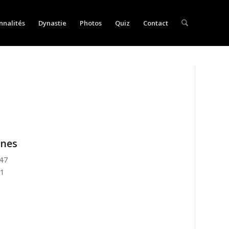
nnalités
Dynastie
Photos
Quiz
Contact
ynes
447
11