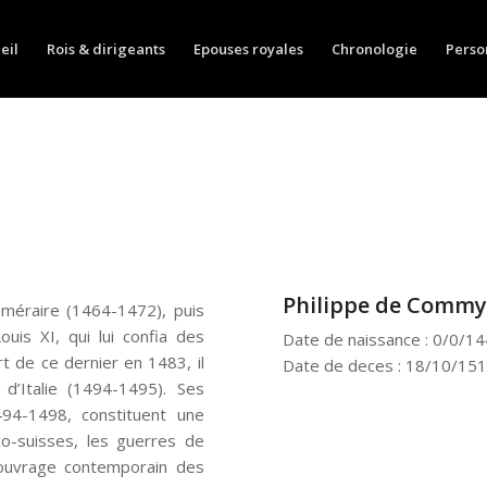
eil
Rois & dirigeants
Epouses royales
Chronologie
Perso
Philippe de Comm
méraire (1464-1472), puis
uis XI, qui lui confia des
Date de naissance : 0/0/1
t de ce dernier en 1483, il
Date de deces : 18/10/15
d’Italie (1494-1495). Ses
94-1498, constituent une
co-suisses, les guerres de
 ouvrage contemporain des