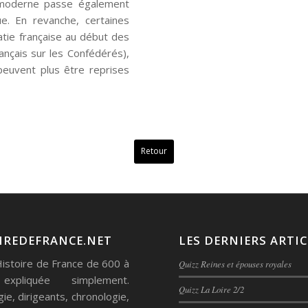
 moderne passe également
e. En revanche, certaines
atie française au début des
ançais sur les Confédérés),
peuvent plus être reprises
Retour
IREDEFRANCE.NET
LES DERNIERS ARTIC
Histoire de France de 600 à
Quizz Reines et épouses royales
xpliquée simplement.
Quizz La Loire 2/2
ie, dirigeants, chronologie,