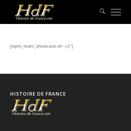
[wpm_team_showcase id= »2″]
HISTOIRE DE FRANCE