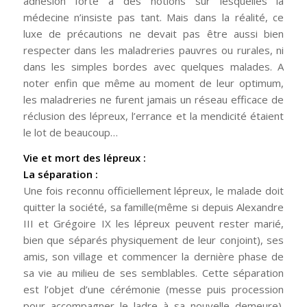
adhésion forte à des notions sur lesquelles la
médecine n’insiste pas tant. Mais dans la réalité, ce
luxe de précautions ne devait pas être aussi bien
respecter dans les maladreries pauvres ou rurales, ni
dans les simples bordes avec quelques malades. A
noter enfin que même au moment de leur optimum,
les maladreries ne furent jamais un réseau efficace de
réclusion des lépreux, l’errance et la mendicité étaient
le lot de beaucoup…
Vie et mort des lépreux :
La séparation :
Une fois reconnu officiellement lépreux, le malade doit
quitter la société, sa famille(même si depuis Alexandre
III et Grégoire IX les lépreux peuvent rester marié,
bien que séparés physiquement de leur conjoint), ses
amis, son village et commencer la dernière phase de
sa vie au milieu de ses semblables. Cette séparation
est l’objet d’une cérémonie (messe puis procession
pour accompagner le ladre à sa nouvelle demeure).