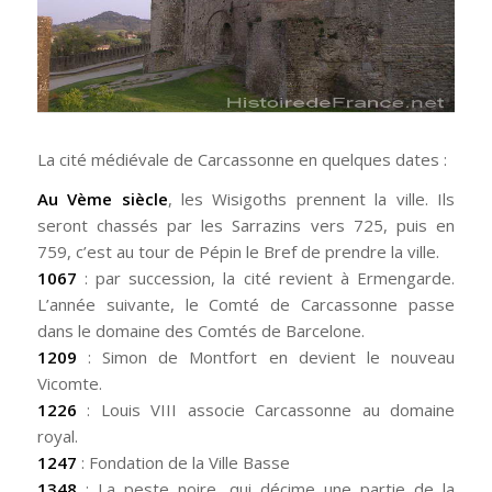
La cité médiévale de Carcassonne en quelques dates :
Au Vème siècle
, les Wisigoths prennent la ville. Ils
seront chassés par les Sarrazins vers 725, puis en
759, c’est au tour de Pépin le Bref de prendre la ville.
1067
: par succession, la cité revient à Ermengarde.
L’année suivante, le Comté de Carcassonne passe
dans le domaine des Comtés de Barcelone.
1209
: Simon de Montfort en devient le nouveau
Vicomte.
1226
: Louis VIII associe Carcassonne au domaine
royal.
1247
: Fondation de la Ville Basse
1348
: La peste noire, qui décime une partie de la