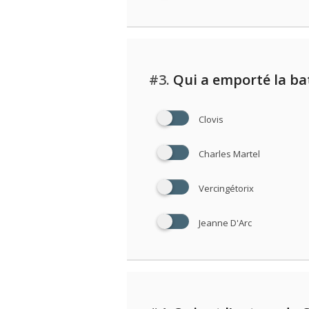
#3.
Qui a emporté la bat
Clovis
Charles Martel
Vercingétorix
Jeanne D'Arc