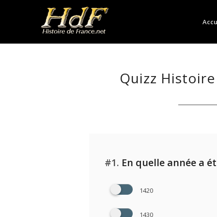
Accu
Quizz Histoire
#1.
En quelle année a ét
1420
1430