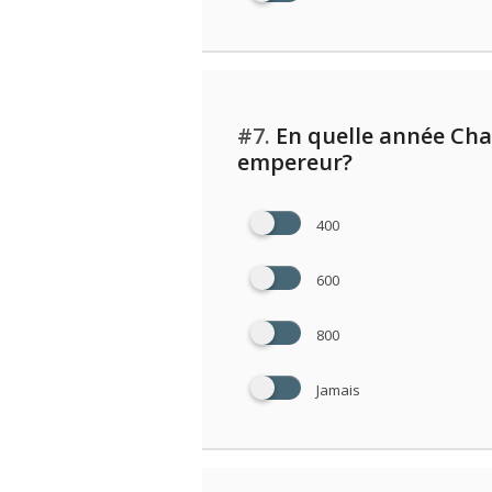
#7.
En quelle année Cha
empereur?
400
600
800
Jamais