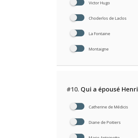
Victor Hugo
Choderlos de Laclos
La Fontaine
Montaigne
#10.
Qui a épousé Henri 
Catherine de Médicis
Diane de Poitiers
Marie Antoinette