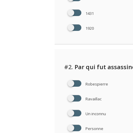
1431
1920
#2.
Par qui fut assassin
Robespierre
Ravaillac
Un inconnu
Personne