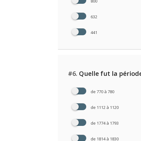
800
632
441
#6.
Quelle fut la périod
de 770 à 780
de 1112 à 1120
de 1774 à 1793
de 1814 à 1830