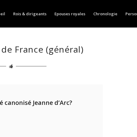
eil
Rois & dirigeants
Epouses royales
Chronologie
Perso
 de France (général)
é canonisé Jeanne d’Arc?