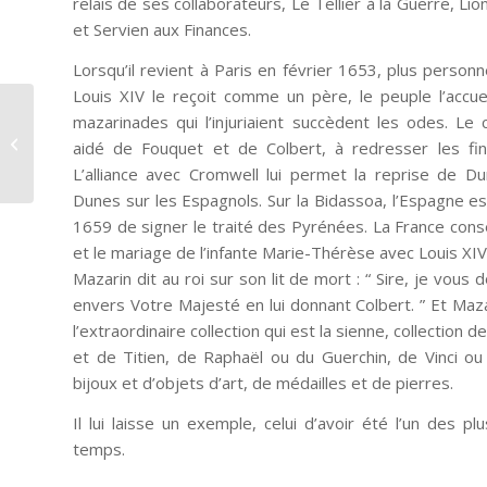
relais de ses collaborateurs, Le Tellier à la Guerre, Li
et Servien aux Finances.
Lorsqu’il revient à Paris en février 1653, plus person
Louis XIV le reçoit comme un père, le peuple l’accu
mazarinades qui l’injuriaient succèdent les odes. Le c
Vauban, Sébastien le
aidé de Fouquet et de Colbert, à redresser les finan
Prestre
L’alliance avec Cromwell lui permet la reprise de Du
Dunes sur les Espagnols. Sur la Bidassoa, l’Espagne e
1659 de signer le traité des Pyrénées. La France conser
et le mariage de l’infante Marie-Thérèse avec Louis XIV
Mazarin dit au roi sur son lit de mort : “ Sire, je vous 
envers Votre Majesté en lui donnant Colbert. ” Et Mazari
l’extraordinaire collection qui est la sienne, collection
et de Titien, de Raphaël ou du Guerchin, de Vinci ou
bijoux et d’objets d’art, de médailles et de pierres.
Il lui laisse un exemple, celui d’avoir été l’un des
temps.