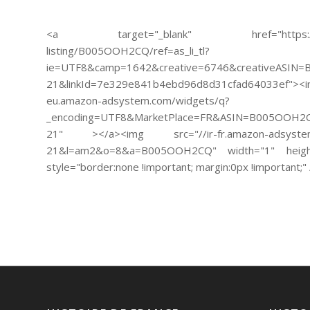
<a target="_blank" href="https://www.
listing/B005OOH2CQ/ref=as_li_tl?
ie=UTF8&camp=1642&creative=6746&creativeASIN=
21&linkId=7e329e841b4ebd96d8d31cfad64033ef"><i
eu.amazon-adsystem.com/widgets/q?
_encoding=UTF8&MarketPlace=FR&ASIN=B005OOH2CQ
21" ></a><img src="//ir-fr.amazon-adsystem.co
21&l=am2&o=8&a=B005OOH2CQ" width="1" height
style="border:none !important; margin:0px !important;"