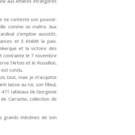
onne aux Affaires étrangères
ne ne conteste son pouvoir.
eille comme un maître. Aux
ardinal s’emploie aussitôt,
ces et il établit la paix.
nkerque et la victoire des
st contrainte le 7 novembre
ve l’Artois et le Rousillon,
 est conclu.
dois tout, mais je m’acquitte
n laisse au roi, son filleul,
 de 471 tableaux de Giorgione
 de Carrache, collection de
 plus grands mécènes de son