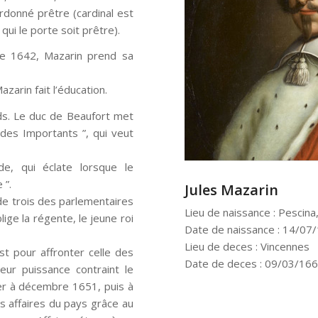
rdonné prêtre (cardinal est
qui le porte soit prêtre).
re 1642, Mazarin prend sa
azarin fait l’éducation.
nds. Le duc de Beaufort met
 des Importants ”, qui veut
e, qui éclate lorsque le
 ”.
Jules Mazarin
de trois des parlementaires
Lieu de naissance : Pescina,
ige la régente, le jeune roi
Date de naissance : 14/07
Lieu de deces : Vincennes
st pour affronter celle des
Date de deces : 09/03/16
Leur puissance contraint le
rier à décembre 1651, puis à
les affaires du pays grâce au