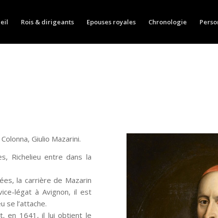
eil
Rois & dirigeants
Epouses royales
Chronologie
Perso
Colonna, Giulio Mazarini.
s, Richelieu entre dans la
ées, la carrière de Mazarin
vice-légat à Avignon, il est
u se l’attache.
, en 1641, il lui obtient le