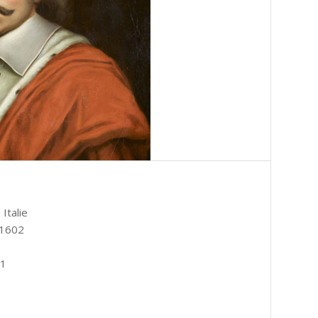
 Italie
/1602
61