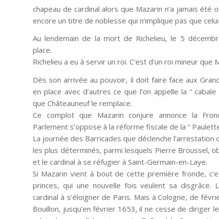
chapeau de cardinal alors que Mazarin n’a jamais été o
encore un titre de noblesse qui n’implique pas que celui 
Au lendemain de la mort de Richelieu, le 5 décemb
place.
Richelieu a eu à servir un roi. C’est d’un roi mineur que M
Dès son arrivée au pouvoir, il doit faire face aux Gra
en place avec d’autres ce que l’on appelle la “ cabale
que Châteauneuf le remplace.
Ce complot que Mazarin conjure annonce la Frond
Parlement s’oppose à la réforme fiscale de la “ Paulette
La journée des Barricades que déclenche l’arrestation 
les plus déterminés, parmi lesquels Pierre Broussel, obl
et le cardinal à se réfugier à Saint-Germain-en-Laye.
Si Mazarin vient à bout de cette première fronde, c’e
princes, qui une nouvelle fois veulent sa disgrâce. 
cardinal à s’éloigner de Paris. Mais à Cologne, de fév
Bouillon, jusqu’en février 1653, il ne cesse de diriger 