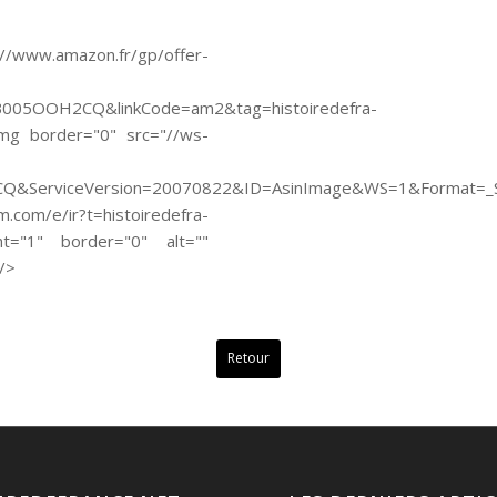
amazon.fr/gp/offer-
B005OOH2CQ&linkCode=am2&tag=histoiredefra-
mg border="0" src="//ws-
&ServiceVersion=20070822&ID=AsinImage&WS=1&Format=_SL
m/e/ir?t=histoiredefra-
="1" border="0" alt=""
 />
Retour