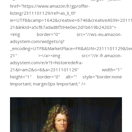
href="https://www.amazon.fr/gp/offer-
listing/2311101129/ref=as_li_tl?
ie=UTF8&camp=1642&creative=6746&creativeASIN=23111
21&linkId=a5cf87adad8f594e0ec2d1b619b24203">
<img border="0" src="//ws-eu.amazon-
adsystem.com/widgets/q?
_encoding=UTF8&MarketPlace=FR&ASIN=2311101129&Serv
21" ></a><img src="//ir-fr.amazon-
adsystem.com/e/ir?t=histoiredefra-
21&l=am2&o=8&a=2311101129" width="1"
height="1" border="0" alt="" style="border:none
!important; margin:0px !important;" />