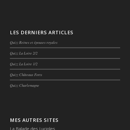
LES DERNIERS ARTICLES
Quizz Reines et épouses royales
Quizz La Loire 2/2
Quizz La Loire 1/2
Quizz Châteaux Forts
Quizz Charlemagne
MES AUTRES SITES
La Balade des Lucioles